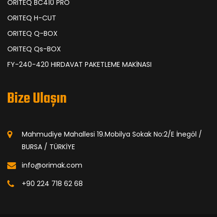
ORITEQ BC410 PRO
ORITEQ H-CUT
ORITEQ Q-BOX
ORITEQ Qs-BOX
FY-240-420 HIRDAVAT PAKETLEME MAKİNASI
Bize Ulaşın
Mahmudiye Mahallesi 19.Mobilya Sokak No:2/E İnegöl /
BURSA / TÜRKİYE
info@orimak.com
+90 224 718 62 68